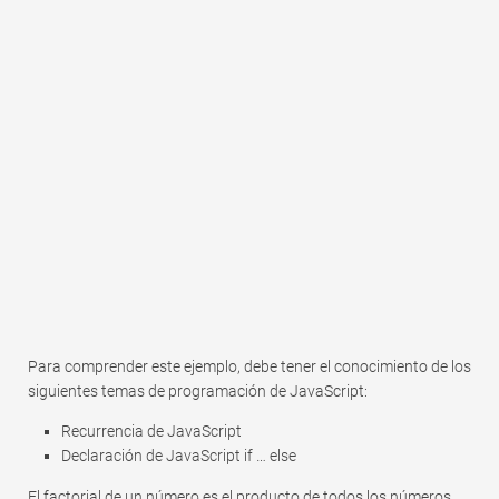
Rápido
Tabla dinámica
TechTV
Para comprender este ejemplo, debe tener el conocimiento de los
siguientes temas de programación de JavaScript:
Recurrencia de JavaScript
Declaración de JavaScript if … else
El factorial de un número es el producto de todos los números