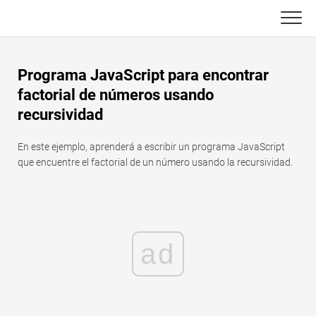
Skip
to
content
Principal
Programa JavaScript para encontrar
Funciones de Excel
factorial de números usando
recursividad
C ++
Gráfico
En este ejemplo, aprenderá a escribir un programa JavaScript
Consejos de Excel
DSA
que encuentre el factorial de un número usando la recursividad.
Fórmula
Java
Glosario
JavaScript
ad
Atajos de teclado
Kotlin
Lecciones
Pitón
Noticias