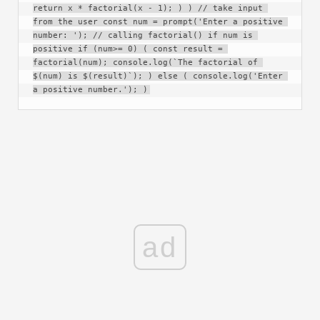
return x * factorial(x - 1); ) ) // take input 
from the user const num = prompt('Enter a positive 
number: '); // calling factorial() if num is 
positive if (num>= 0) ( const result = 
factorial(num); console.log(`The factorial of 
$(num) is $(result)`); ) else ( console.log('Enter 
a positive number.'); )
ad