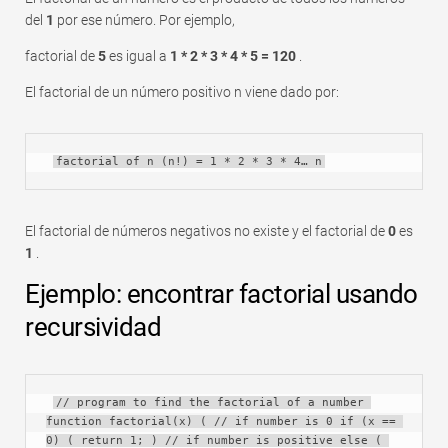
del
1
por ese número. Por ejemplo,
factorial de
5
es igual a
1 * 2 * 3 * 4 * 5 = 120
.
El factorial de un número positivo n viene dado por:
factorial of n (n!) = 1 * 2 * 3 * 4… n
El factorial de números negativos no existe y el factorial de
0
es
1
.
Ejemplo: encontrar factorial usando
recursividad
// program to find the factorial of a number 
function factorial(x) ( // if number is 0 if (x == 
0) ( return 1; ) // if number is positive else ( 