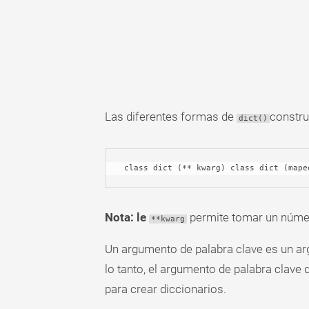
Tabla
dinámica
TechTV
Las diferentes formas de
constru
dict()
 class dict (** kwarg) class dict (map
Nota: le
permite tomar un númer
**kwarg
Un argumento de palabra clave es un arg
lo tanto, el argumento de palabra clave 
para crear diccionarios.