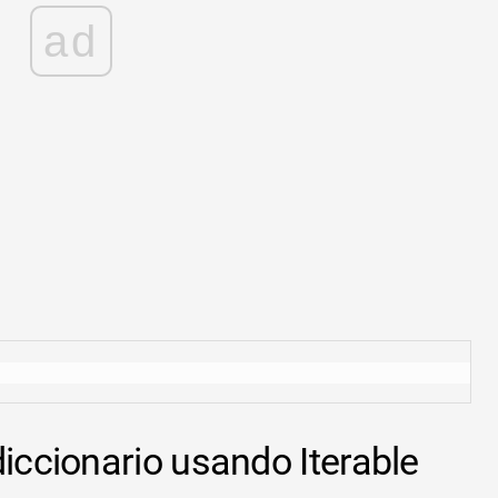
ad
diccionario usando Iterable