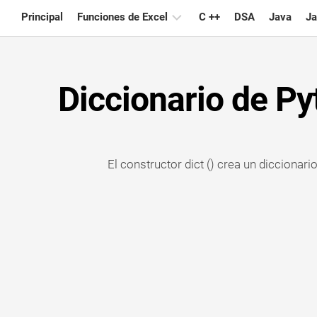
Skip
Principal
Funciones de Excel
C ++
DSA
Java
Ja
to
content
Gráfico
Diccionario de Py
Consejos
de
Excel
Fórmula
El constructor dict () crea un diccionari
Glosario
Atajos
de
teclado
Lecciones
Noticias