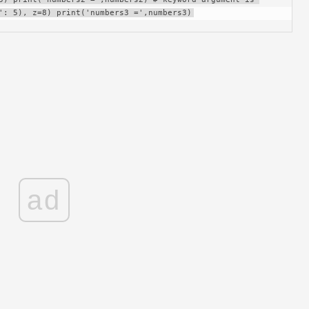
': 5), z=8) print('numbers3 =',numbers3)
ad