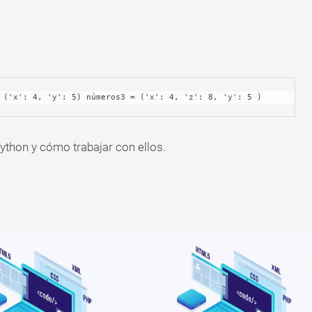
= ('x': 4, 'y': 5) números3 = ('x': 4, 'z': 8, 'y': 5 )
ython y cómo trabajar con ellos.