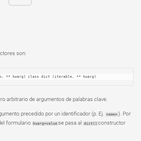
ctores son:
eo, ** kwarg) class dict (iterable, ** kwarg)
o arbitrario de argumentos de palabras clave.
umento precedido por un identificador (p. Ej.
). Por
name=
del formulario
se pasa al
constructor
kwarg=value
dict()