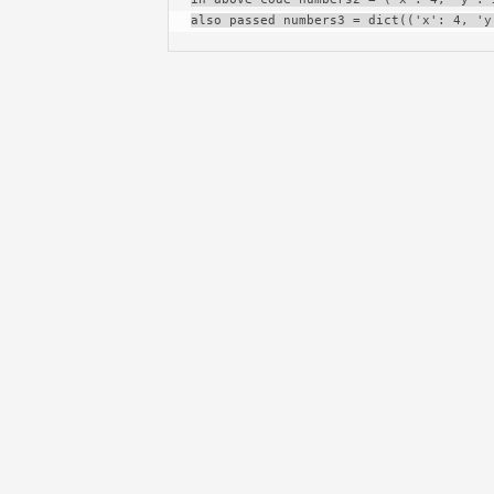
also passed numbers3 = dict(('x': 4, 'y