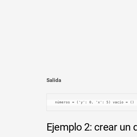
Salida
 números = ('y': 0, 'x': 5) vacío = () 
Ejemplo 2: crear un 