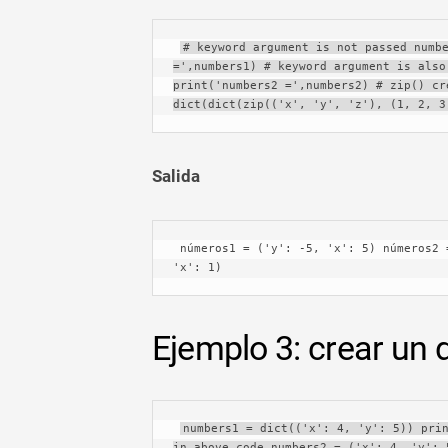
# keyword argument is not passed numbe
=',numbers1) # keyword argument is also
print('numbers2 =',numbers2) # zip() cr
dict(dict(zip(('x', 'y', 'z'), (1, 2, 3
Salida
 números1 = ('y': -5, 'x': 5) números2 = ('z': 8, 'y': -5, 'x': 5) números3 = ('z': 3, 'y' : 2, 
'x': 1)
Ejemplo 3: crear un
numbers1 = dict(('x': 4, 'y': 5)) prin
in above code numbers2 = ('x': 4, 'y': 