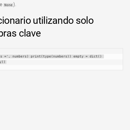
ve
).
None
ionario utilizando solo
ras clave
s =', numbers) print(type(numbers)) empty = dict() 
y))