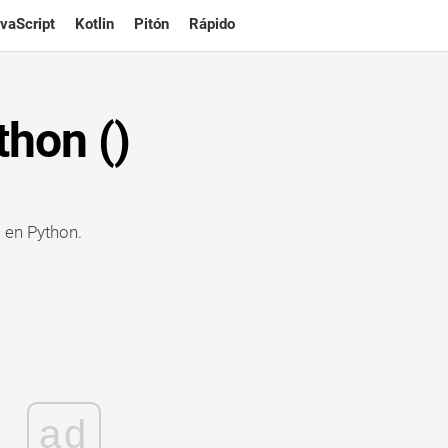
vaScript
Kotlin
Pitón
Rápido
thon ()
o en Python.
ad