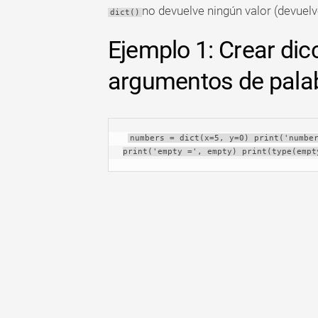
no devuelve ningún valor (devuel
dict()
Ejemplo 1: Crear dicc
argumentos de palab
numbers = dict(x=5, y=0) print('number
print('empty =', empty) print(type(empt