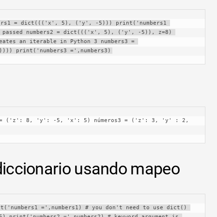
rs1 = dict((('x', 5), ('y', -5))) print('numbers1 
 passed numbers2 = dict((('x', 5), ('y', -5)), z=8) 
eates an iterable in Python 3 numbers3 = 
)))) print('numbers3 =',numbers3)
 diccionario usando mapeo
t('numbers1 =',numbers1) # you don't need to use dict() 
5) print('numbers2 =',numbers2) # keyword argument is 