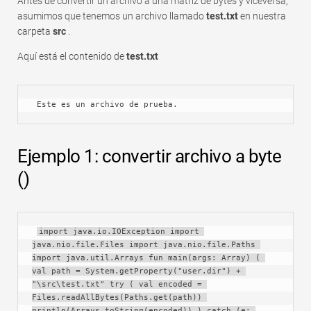
Antes de convertir un archivo a una matriz de bytes y viceversa,
Rápido
asumimos que tenemos un archivo llamado
test.txt
en nuestra
Tabla dinámica
carpeta
src
.
Aquí está el contenido de
test.txt
TechTV
 Este es un archivo de prueba.
Ejemplo 1: convertir archivo a byte
()
import java.io.IOException import 
java.nio.file.Files import java.nio.file.Paths 
import java.util.Arrays fun main(args: Array) ( 
val path = System.getProperty("user.dir") + 
"\src\test.txt" try ( val encoded = 
Files.readAllBytes(Paths.get(path)) 
println(Arrays.toString(encoded)) ) catch (e: 