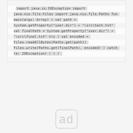
import java.io.IOException import 
java.nio.file.Files import java.nio.file.Paths fun 
main(args: Array) ( val path = 
System.getProperty("user.dir") + "\src\test.txt" 
val finalPath = System.getProperty("user.dir") + 
"\src\final.txt" try ( val encoded = 
Files.readAllBytes(Paths.get(path)) 
Files.write(Paths.get(finalPath), encoded) ) catch 
(e: IOException) ( ) ) 
ad