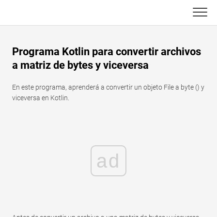
Skip
to
content
Principal
Programa Kotlin para convertir archivos
Funciones de Excel
a matriz de bytes y viceversa
C ++
Gráfico
En este programa, aprenderá a convertir un objeto File a byte () y
viceversa en Kotlin.
Consejos de Excel
DSA
Fórmula
Java
Glosario
ad
JavaScript
Atajos de teclado
Kotlin
Lecciones
Pitón
Noticias