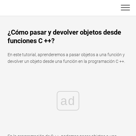
Skip
to
content
Principal
¿Cómo pasar y devolver objetos desde
Funciones de Excel
funciones C ++?
C ++
Gráfico
En este tutorial, aprenderemos a pasar objetos a una función y
devolver un objeto desde una función en la programación C ++.
Consejos de Excel
DSA
Fórmula
Java
Glosario
ad
JavaScript
Atajos de teclado
Kotlin
Lecciones
Pitón
Noticias