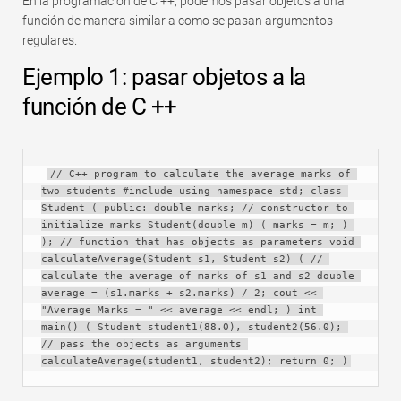
En la programación de C ++, podemos pasar objetos a una
Rápido
función de manera similar a como se pasan argumentos
Tabla dinámica
regulares.
Ejemplo 1: pasar objetos a la
TechTV
función de C ++
// C++ program to calculate the average marks of 
two students #include using namespace std; class 
Student ( public: double marks; // constructor to 
initialize marks Student(double m) ( marks = m; ) 
); // function that has objects as parameters void 
calculateAverage(Student s1, Student s2) ( // 
calculate the average of marks of s1 and s2 double 
average = (s1.marks + s2.marks) / 2; cout << 
"Average Marks = " << average << endl; ) int 
main() ( Student student1(88.0), student2(56.0); 
// pass the objects as arguments 
calculateAverage(student1, student2); return 0; )