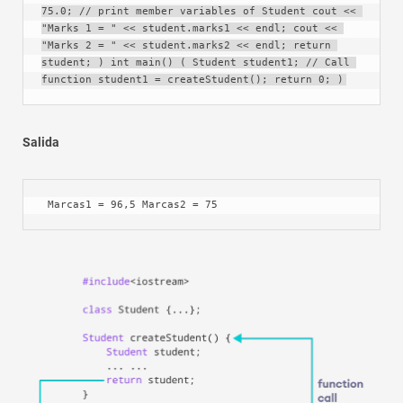
75.0; // print member variables of Student cout << 
"Marks 1 = " << student.marks1 << endl; cout << 
"Marks 2 = " << student.marks2 << endl; return 
student; ) int main() ( Student student1; // Call 
function student1 = createStudent(); return 0; )
Salida
 Marcas1 = 96,5 Marcas2 = 75