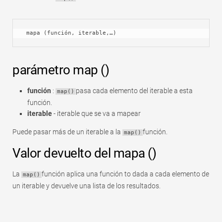
Rápido
Tabla dinámica
 mapa (función, iterable,…)
TechTV
parámetro map ()
función
:
pasa cada elemento del iterable a esta
map()
función.
iterable
- iterable que se va a mapear
Puede pasar más de un iterable a la
función.
map()
Valor devuelto del mapa ()
La
función aplica una función to dada a cada elemento de
map()
un iterable y devuelve una lista de los resultados.