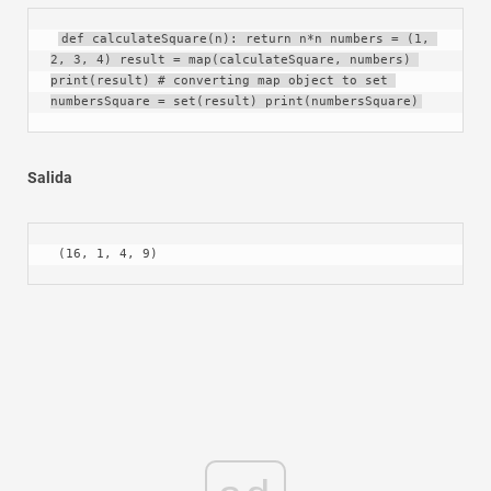
def calculateSquare(n): return n*n numbers = (1, 
2, 3, 4) result = map(calculateSquare, numbers) 
print(result) # converting map object to set 
numbersSquare = set(result) print(numbersSquare)
Salida
 (16, 1, 4, 9)