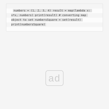
numbers = (1, 2, 3, 4) result = map(lambda x: 
x*x, numbers) print(result) # converting map 
object to set numbersSquare = set(result) 
print(numbersSquare)
ad