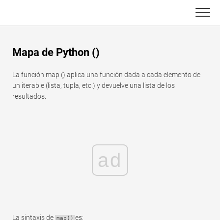
Skip
to
content
Principal
Mapa de Python ()
Funciones de Excel
La función map () aplica una función dada a cada elemento de
C ++
Gráfico
un iterable (lista, tupla, etc.) y devuelve una lista de los
resultados.
Consejos de Excel
DSA
Fórmula
Java
Glosario
ad
JavaScript
Atajos de teclado
Kotlin
Lecciones
Pitón
La sintaxis de
es:
Noticias
map()