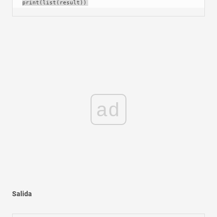
print(list(result))
ad
Salida